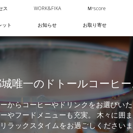
セス
WORK&FIKA
Ｍ⁺score
レット
お知らせ
お取り寄せ
都城唯一のドトールコーヒー
ューからコーヒーやドリンクをお選びいた
ーやフードメニューも充実。 木々に囲
でリラックスタイムをお過ごしくださいま