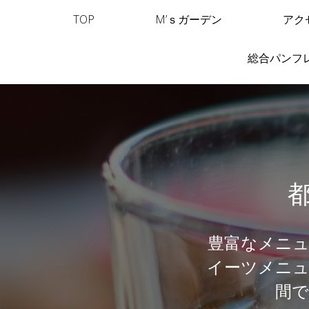
TOP
M’ｓガーデン
アク
総合パンフ
豊富なメニ
イーツメニュ
間